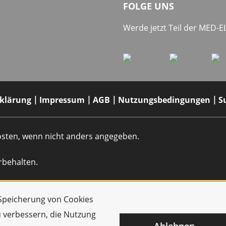
FOLGE UNS
Werde jetzt Teil der MED-
rklärung
Impressum
AGB
Nutzungsbedingungen
S
dkosten, wenn nicht anders angegeben.
rbehalten.
r Speicherung von Cookies
u verbessern, die Nutzung
Ablehnen