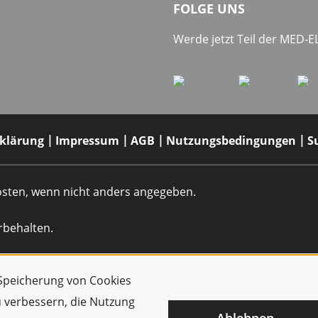
FOLGE UNS
Werde jetzt Teil der MED-
rklärung
Impressum
AGB
Nutzungsbedingungen
S
dkosten, wenn nicht anders angegeben.
rbehalten.
r Speicherung von Cookies
u verbessern, die Nutzung
Ablehnen