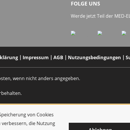
FOLGE UNS
Werde jetzt Teil der MED-
rklärung
Impressum
AGB
Nutzungsbedingungen
S
dkosten, wenn nicht anders angegeben.
rbehalten.
r Speicherung von Cookies
u verbessern, die Nutzung
Ablehnen