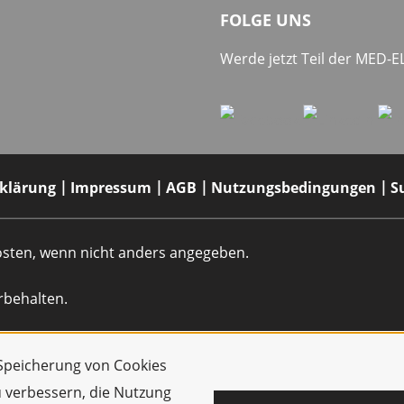
FOLGE UNS
Werde jetzt Teil der MED-
rklärung
Impressum
AGB
Nutzungsbedingungen
S
dkosten, wenn nicht anders angegeben.
rbehalten.
r Speicherung von Cookies
u verbessern, die Nutzung