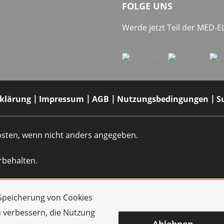
FOLGE UNS
Werde jetzt Teil der MED-
rklärung
Impressum
AGB
Nutzungsbedingungen
S
dkosten, wenn nicht anders angegeben.
rbehalten.
r Speicherung von Cookies
u verbessern, die Nutzung
Ablehnen