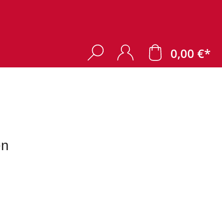
0,00 €*
en