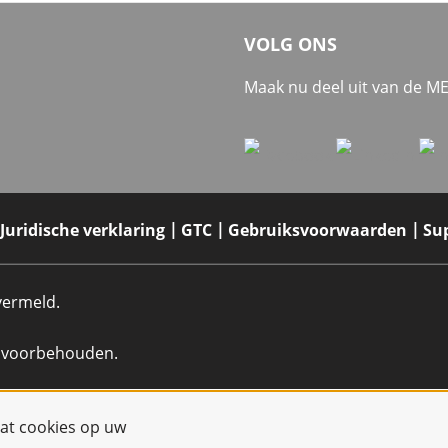
VOLG ONS
Maak nu deel uit van de 
Juridische verklaring
GTC
Gebruiksvoorwaarden
Su
 vermeld.
n voorbehouden.
dat cookies op uw