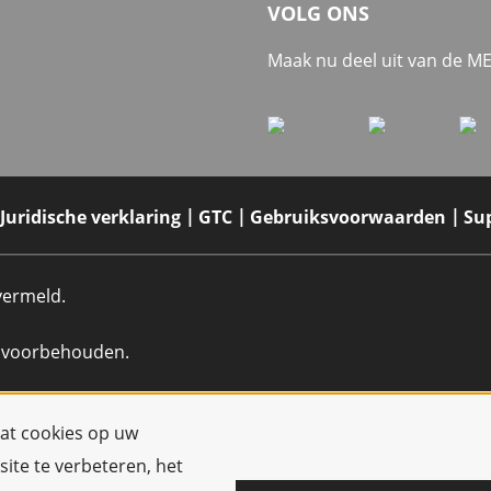
VOLG ONS
Maak nu deel uit van de 
Juridische verklaring
GTC
Gebruiksvoorwaarden
Su
 vermeld.
n voorbehouden.
dat cookies op uw
ite te verbeteren, het