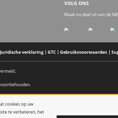
VOLG ONS
Maak nu deel uit van de 
Juridische verklaring
GTC
Gebruiksvoorwaarden
Su
 vermeld.
n voorbehouden.
dat cookies op uw
ite te verbeteren, het