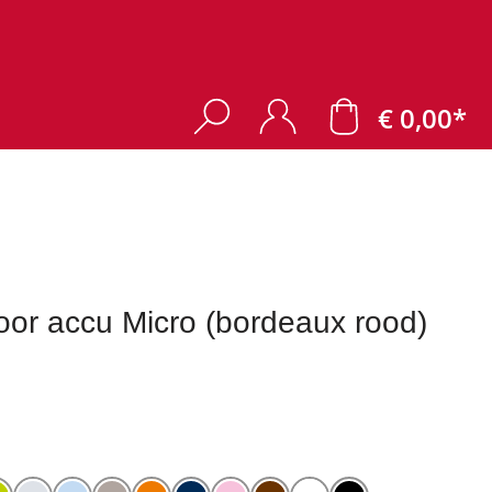
€ 0,00*
or accu Micro (bordeaux rood)