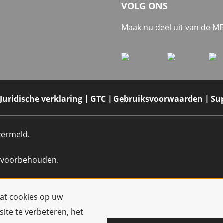
VOLG ONS
Maak nu deel uit van de 
Juridische verklaring
GTC
Gebruiksvoorwaarden
Su
 vermeld.
n voorbehouden.
dat cookies op uw
ite te verbeteren, het