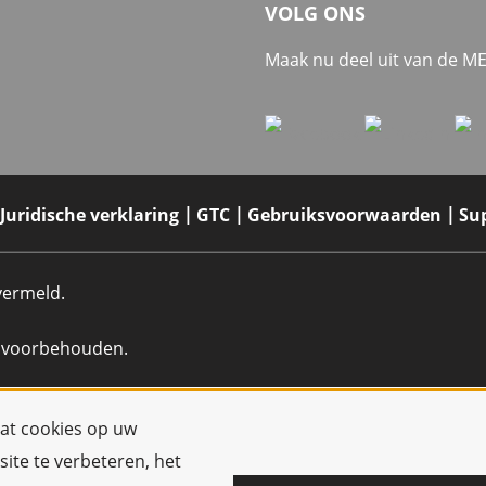
VOLG ONS
Maak nu deel uit van de 
Juridische verklaring
GTC
Gebruiksvoorwaarden
Su
 vermeld.
n voorbehouden.
dat cookies op uw
ite te verbeteren, het