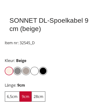
SONNET DL-Spoelkabel 9
cm (beige)
Item nr:
32545_D
Kleur:
Beige
Länge:
9cm
6,5cm
9cm
28cm