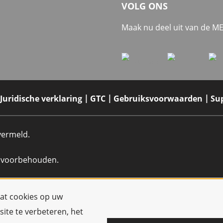
VOLG ONS
Maak nu deel uit van de 
Juridische verklaring
GTC
Gebruiksvoorwaarden
Su
 vermeld.
n voorbehouden.
dat cookies op uw
ite te verbeteren, het