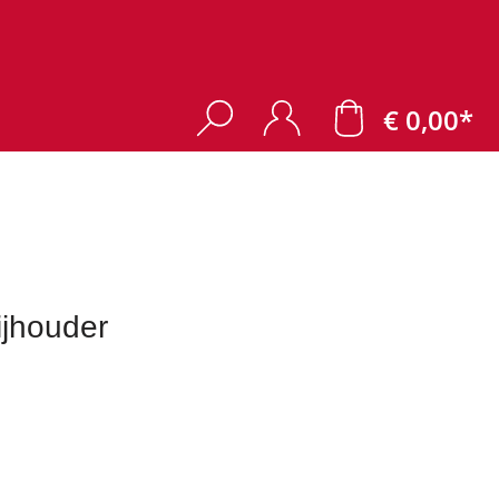
€ 0,00*
jhouder