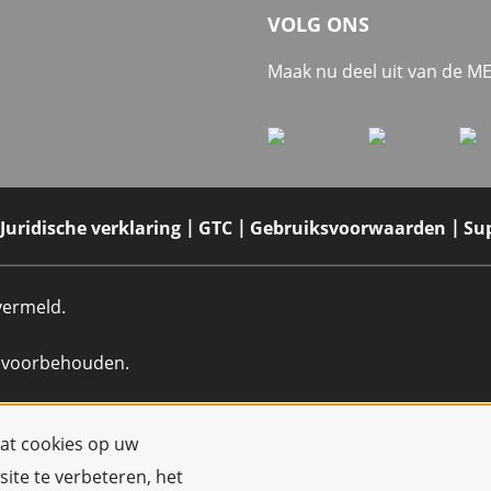
VOLG ONS
Maak nu deel uit van de 
Juridische verklaring
GTC
Gebruiksvoorwaarden
Su
 vermeld.
n voorbehouden.
dat cookies op uw
ite te verbeteren, het