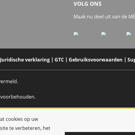
VOLG ONS
Maak nu deel uit van de 
Juridische verklaring
GTC
Gebruiksvoorwaarden
Su
 vermeld.
n voorbehouden.
dat cookies op uw
ite te verbeteren, het