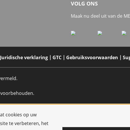
VOLG ONS
Maak nu deel uit van de 
Juridische verklaring
GTC
Gebruiksvoorwaarden
Su
 vermeld.
n voorbehouden.
dat cookies op uw
ite te verbeteren, het