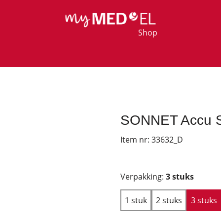
Shop
SONNET Accu St
Item nr:
33632_D
Verpakking:
3 stuks
1 stuk
2 stuks
3 stuks