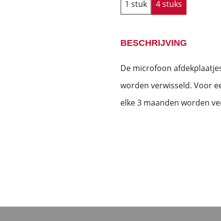
1 stuk
4 stuks
BESCHRIJVING
De microfoon afdekplaatj
worden verwisseld. Voor ee
elke 3 maanden worden ve