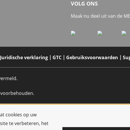
VOLG ONS
Maak nu deel uit van de 
Juridische verklaring
GTC
Gebruiksvoorwaarden
Su
 vermeld.
n voorbehouden.
dat cookies op uw
ite te verbeteren, het