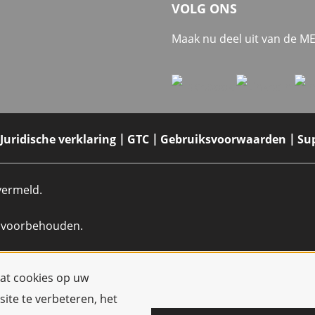
VOLG ONS
Maak nu deel uit van de 
Juridische verklaring
GTC
Gebruiksvoorwaarden
Su
 vermeld.
n voorbehouden.
dat cookies op uw
ite te verbeteren, het