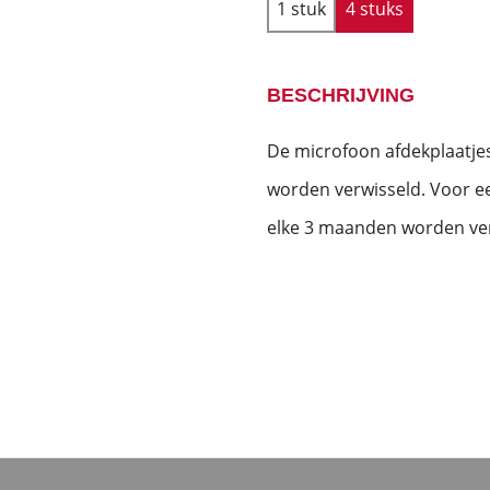
1 stuk
4 stuks
BESCHRIJVING
De microfoon afdekplaatj
worden verwisseld. Voor ee
elke 3 maanden worden ve