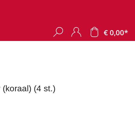
€ 0,00*
koraal) (4 st.)