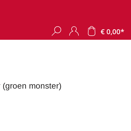
€ 0,00*
(groen monster)