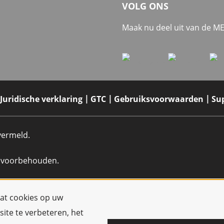
VOLG ONS
Maak nu deel uit van de 
Juridische verklaring
GTC
Gebruiksvoorwaarden
Su
 vermeld.
n voorbehouden.
dat cookies op uw
ite te verbeteren, het