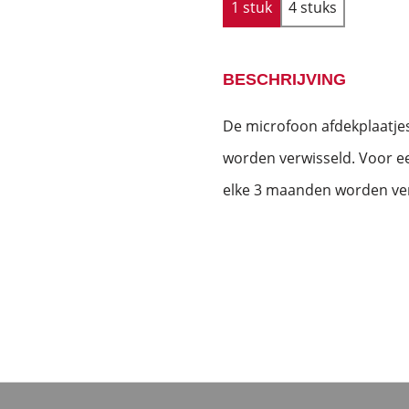
1 stuk
4 stuks
BESCHRIJVING
De microfoon afdekplaatj
worden verwisseld. Voor ee
elke 3 maanden worden ve