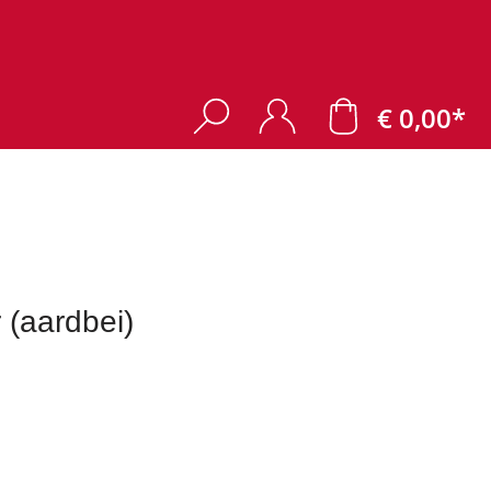
€ 0,00*
(aardbei)