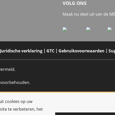
VOLG ONS
Maak nu deel uit van de 
Juridische verklaring
GTC
Gebruiksvoorwaarden
Su
 vermeld.
n voorbehouden.
dat cookies op uw
ite te verbeteren, het