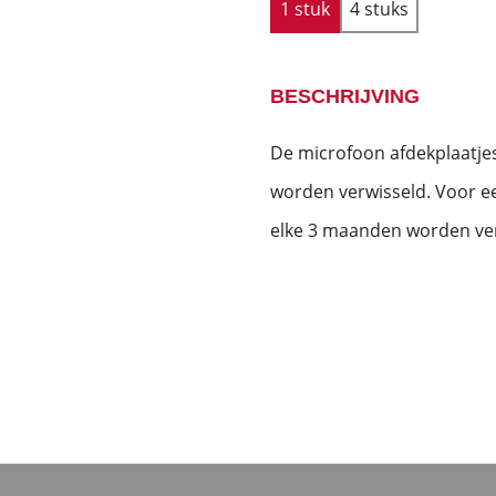
1 stuk
4 stuks
BESCHRIJVING
De microfoon afdekplaatj
worden verwisseld. Voor ee
elke 3 maanden worden ve