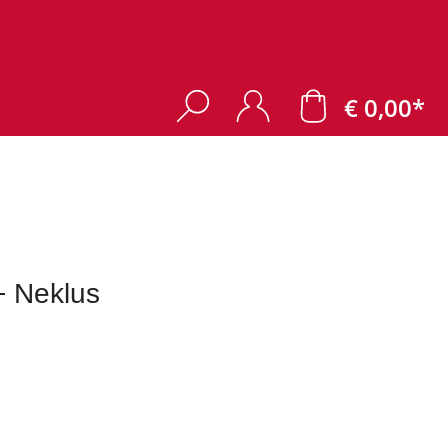
€ 0,00*
 Neklus