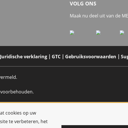
VOLG ONS
Maak nu deel uit van de 
Juridische verklaring
GTC
Gebruiksvoorwaarden
Su
 vermeld.
n voorbehouden.
dat cookies op uw
ite te verbeteren, het