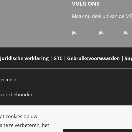
VOLG ONS
Maak nu deel uit van de 
Juridische verklaring
GTC
Gebruiksvoorwaarden
Su
 vermeld.
n voorbehouden.
dat cookies op uw
ite te verbeteren, het