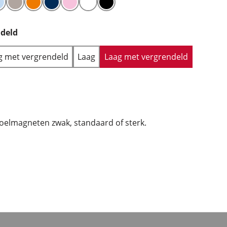
ndeld
 met vergrendeld
Laag
Laag met vergrendeld
oelmagneten zwak, standaard of sterk.