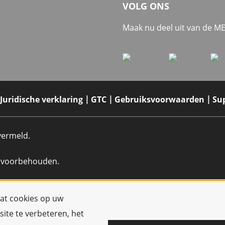
VOLG ONS
Maak nu deel uit van de 
Juridische verklaring
GTC
Gebruiksvoorwaarden
Su
 vermeld.
n voorbehouden.
dat cookies op uw
ite te verbeteren, het