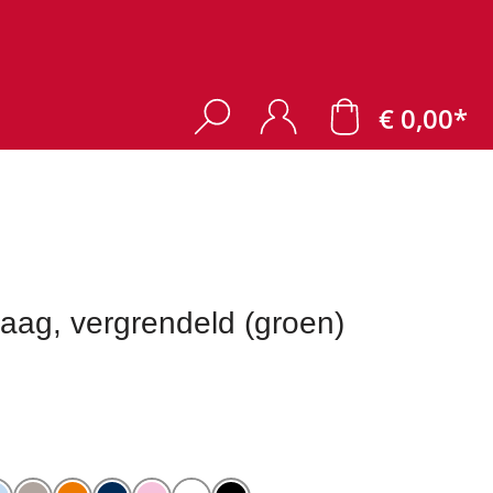
€ 0,00*
laag, vergrendeld (groen)