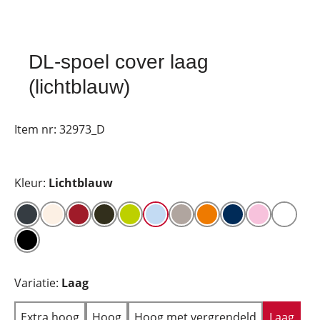
DL-spoel cover laag
(lichtblauw)
Item nr:
32973_D
Kleur:
Lichtblauw
Variatie:
Laag
Extra hoog
Hoog
Hoog met vergrendeld
Laag