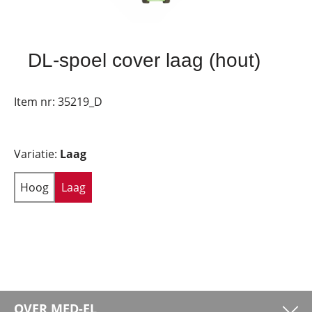
DL-spoel cover laag (hout)
Item nr:
35219_D
Variatie:
Laag
Hoog
Laag
OVER MED-EL