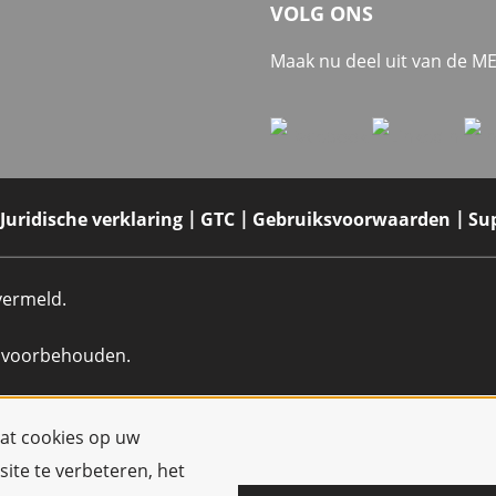
VOLG ONS
Maak nu deel uit van de 
Juridische verklaring
GTC
Gebruiksvoorwaarden
Su
 vermeld.
n voorbehouden.
dat cookies op uw
ite te verbeteren, het