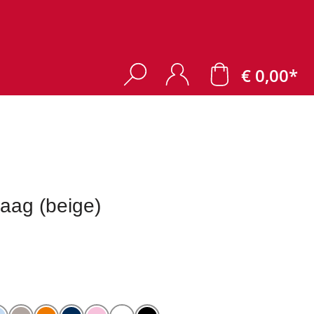
€ 0,00*
laag (beige)