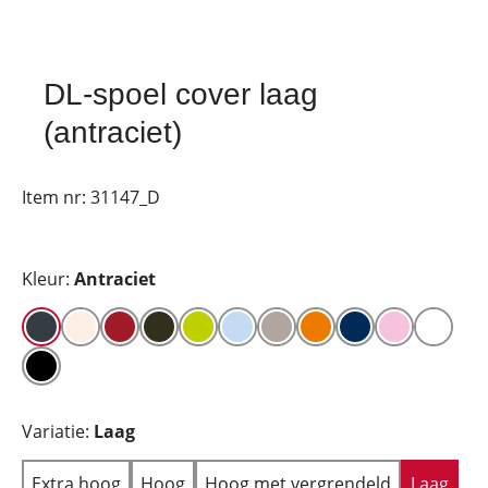
DL-spoel cover laag
(antraciet)
Item nr:
31147_D
Kleur:
Antraciet
Variatie:
Laag
Extra hoog
Hoog
Hoog met vergrendeld
Laag