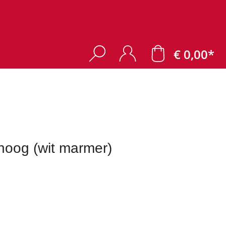
€ 0,00*
hoog (wit marmer)