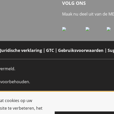
VOLG ONS
Maak nu deel uit van de 
Juridische verklaring
GTC
Gebruiksvoorwaarden
Su
 vermeld.
n voorbehouden.
dat cookies op uw
ite te verbeteren, het