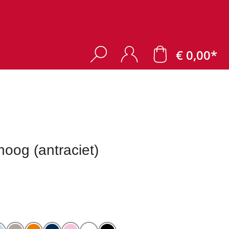
€ 0,00*
hoog (antraciet)