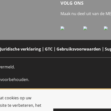
VOLG ONS
Maak nu deel uit van de 
Juridische verklaring
GTC
Gebruiksvoorwaarden
Su
 vermeld.
n voorbehouden.
dat cookies op uw
ite te verbeteren, het