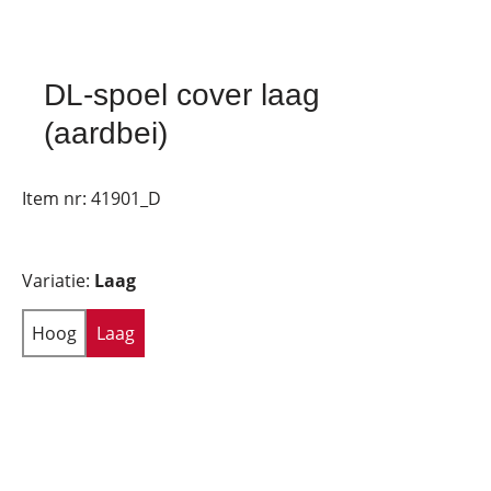
DL-spoel cover laag
(aardbei)
Item nr:
41901_D
Variatie:
Laag
Hoog
Laag