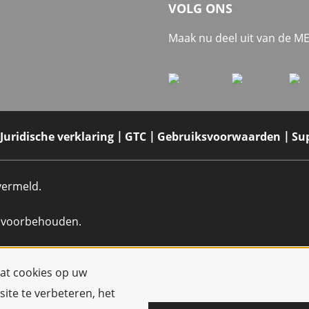
VOLG ONS
Maak nu deel uit van de 
Juridische verklaring
GTC
Gebruiksvoorwaarden
Su
 vermeld.
n voorbehouden.
dat cookies op uw
ite te verbeteren, het