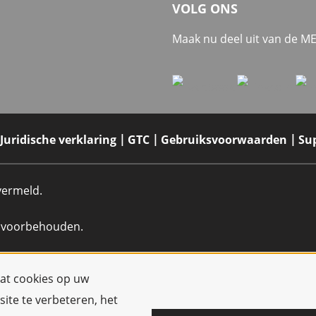
VOLG ONS
Maak nu deel uit van de 
Juridische verklaring
GTC
Gebruiksvoorwaarden
Su
 vermeld.
n voorbehouden.
dat cookies op uw
ite te verbeteren, het