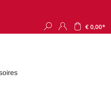
€ 0,00*
oires